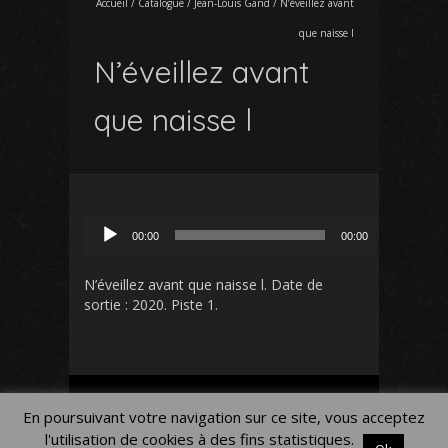
Accueil
/
Catalogue
/
Jean-Louis Gand
/
N’éveillez avant
que naisse l
N’éveillez avant
que naisse l
Lecteur
00:00
00:00
audio
N’éveillez avant que naisse l
. Date de
sortie : 2020. Piste 1.
Mon Compte
Panier
Blog
En poursuivant votre navigation sur ce site, vous acceptez
Mentions légales
l'utilisation de cookies à des fins statistiques.