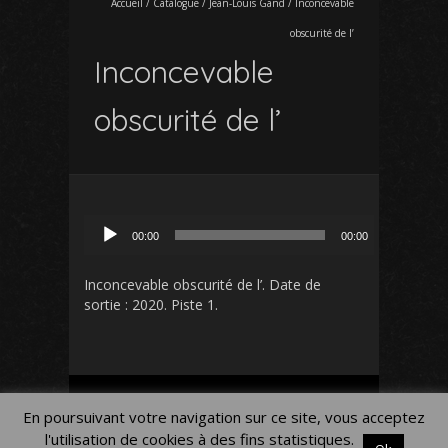
Accueil
/
Catalogue
/
Jean-Louis Gand
/
Inconcevable
obscurité de l’
Inconcevable
obscurité de l’
Lecteur
00:00
00:00
audio
Inconcevable obscurité de l’
. Date de
sortie : 2020. Piste 1.
Mon Compte
Panier
Blog
En poursuivant votre navigation sur ce site, vous acceptez
Mentions légales
l'utilisation de cookies à des fins statistiques.