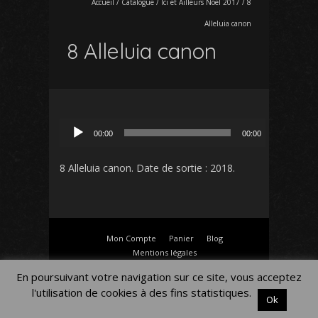
Accueil
/
Catalogue
/
Ici et Ailleurs Noël 2017
/
8
Alleluia canon
8 Alleluia canon
Lecteur
00:00
00:00
audio
8 Alleluia canon
. Date de sortie : 2018.
Mon Compte
Panier
Blog
Mentions légales
En poursuivant votre navigation sur ce site, vous acceptez
l'utilisation de cookies à des fins statistiques.
Ok