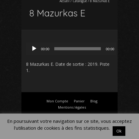
Accueil
/
Catalogue
/
8 Mazurkas E
8 Mazurkas E
Lecteur
00:00
00:00
audio
8 Mazurkas E
. Date de sortie : 2019. Piste
1.
Mon Compte
Panier
Blog
Mentions légales
En poursuivant votre navigation sur ce site, vous acceptez
l'utilisation de cookies à des fins statistiques.
Ok