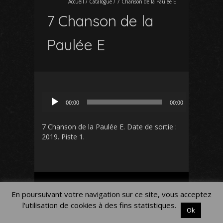
Accueil
/
Catalogue
/
7 Chanson de la Paulée E
7 Chanson de la
Paulée E
Lecteur
00:00
00:00
audio
7 Chanson de la Paulée E
. Date de sortie :
2019. Piste 1.
Mon Compte
Panier
Blog
En poursuivant votre navigation sur ce site, vous acceptez
Mentions légales
l'utilisation de cookies à des fins statistiques.
Ok