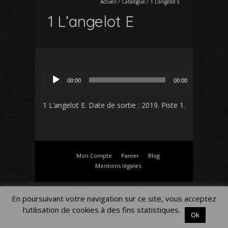
Accueil
/
Catalogue
/
1 L’angelot E
1 L’angelot E
Lecteur
00:00
00:00
audio
1 L’angelot E
. Date de sortie : 2019. Piste 1.
Mon Compte
Panier
Blog
Mentions légales
En poursuivant votre navigation sur ce site, vous acceptez
l'utilisation de cookies à des fins statistiques.
Ok