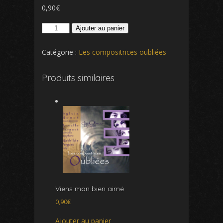
0,90
€
quantité
Ajouter au panier
de
Si
Catégorie :
Les compositrices oubliées
j'étais
jardinier
Produits similaires
Viens mon bien aimé
0,90
€
Ajouter au panier