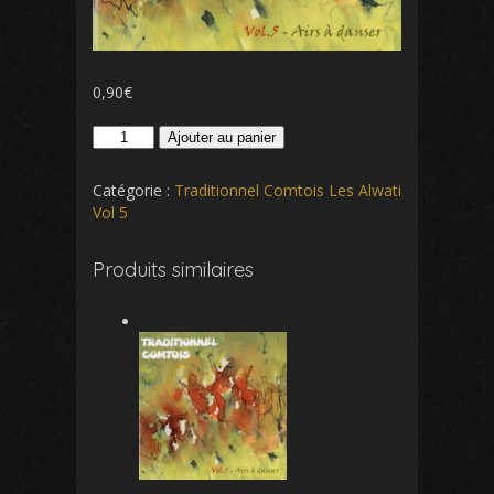
0,90
€
quantité
Ajouter au panier
de
Polkas
Catégorie :
Traditionnel Comtois Les Alwati
de
Vol 5
Cressia
et
Produits similaires
de
Loisia