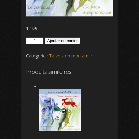
1,10
€
quantité
Ajouter au panier
de
Oui
Catégorie :
Ta voix oh mon amie
l'amour
est
Produits similaires
puissant