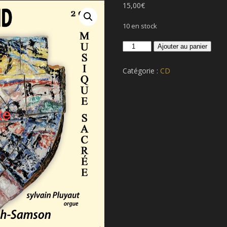
15,00
€
10 en stock
quantité
Ajouter au panier
de
Musique
Catégorie :
CD
sacrée