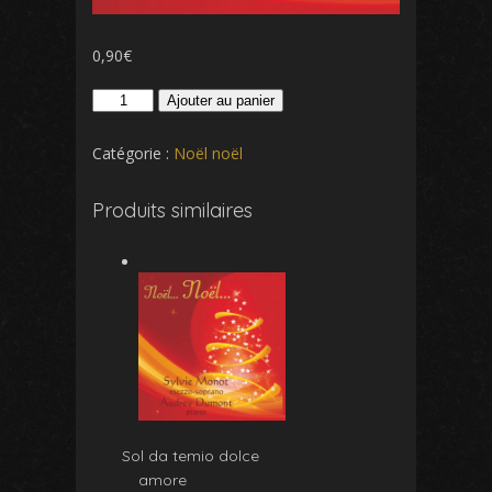
0,90
€
quantité
Ajouter au panier
de
Mon
Catégorie :
Noël noël
beau
sapin
Produits similaires
Sol da temio dolce
amore