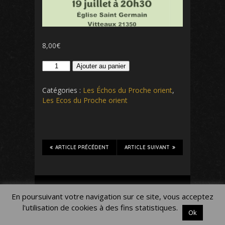
8,00
€
quantité
Ajouter au panier
de
Les
Catégories :
Les Échos du Proche orient
,
Echos
Les Ecos du Proche orient
du
Proche
orient
ARTICLE PRÉCÉDENT
ARTICLE SUIVANT
Mon Compte
Panier
Blog
En poursuivant votre navigation sur ce site, vous acceptez
Mentions légales
l'utilisation de cookies à des fins statistiques.
Ok