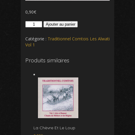
0,90
€
quantité
Ajouter au panier
de
Les
Catégorie :
Traditionnel Comtois Les Alwati
Canonniers
Vol 1
Produits similaires
La Chèvre Et Le Loup