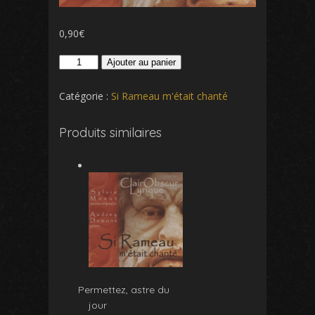
0,90
€
quantité
Ajouter au panier
de
Hymne
Catégorie :
Si Rameau m'était chanté
à
la
Produits similaires
nuit
Permettez, astre du
jour