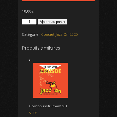
10,00
€
quantité
Ajouter au panier
de
Concert
Catégorie :
Concert Jazz On 2025
Produits similaires
Combo instrumental 1
5,00
€