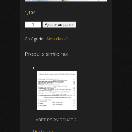
1,10
€
quantité
Ajouter au panier
de
Choeur-
Catégorie :
Non classé
final.mp3
Produits similaires
LIVRET PROVIDENCE 2
Lire la suite