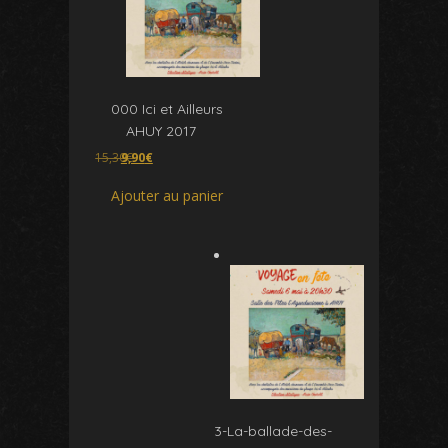
000 Ici et Ailleurs
AHUY 2017
Le
Le
15,30
9,90
€
€
prix
prix
initial
actuel
Ajouter au panier
était :
est :
15,30€.
9,90€.
3-La-ballade-des-