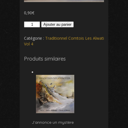
0,90
€
quantité
Ajouter au panier
de
Bergers
Catégorie :
Traditionnel Comtois Les Alwati
allons
Vol 4
Produits similaires
J’annonce un mystère