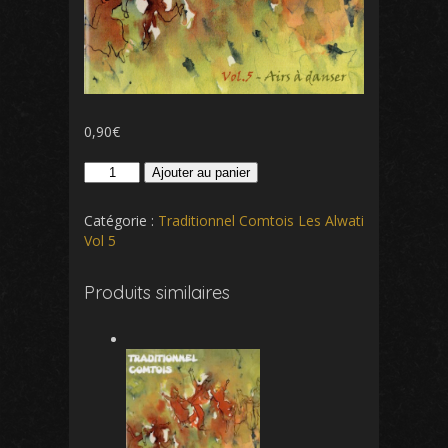
0,90
€
quantité
Ajouter au panier
de
Berceuse
Catégorie :
Traditionnel Comtois Les Alwati
d'Alexandrine
Vol 5
Valse
à
Produits similaires
Camille