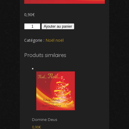
0,90
€
quantité
Ajouter au panier
de
Ave
Catégorie :
Noël noël
Maria
Produits similaires
Domine Deus
0,90
€