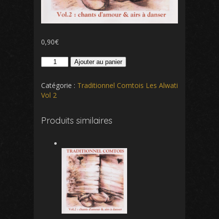
0,90
€
quantité
Ajouter au panier
de
Adieu
Catégorie :
Traditionnel Comtois Les Alwati
fleur
Vol 2
de
jeunesse
Produits similaires