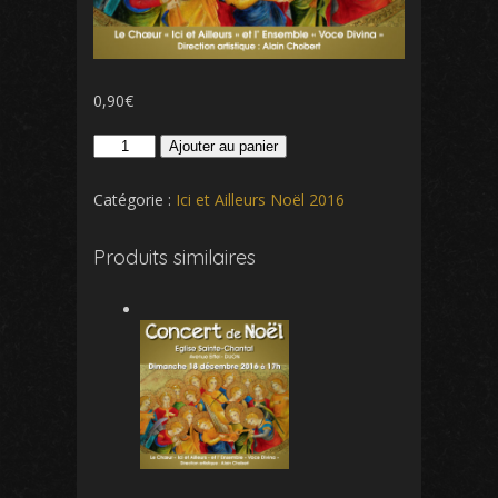
0,90
€
quantité
Ajouter au panier
de
2-
Catégorie :
Ici et Ailleurs Noël 2016
A-
la-
Produits similaires
venue-
de-
Noël