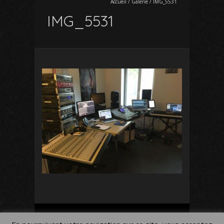
Accueil
/
Galerie
/
IMG_5531
IMG_5531
Mon Compte
Panier
Blog