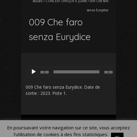
Accueil
/
CONCERT LYRIQUE 6 juillet
/
009 Che faro
senza Eurydice
009 Che faro
senza Eurydice
Lecteur
00:00
00:00
audio
009 Che faro senza Eurydice
. Date de
sortie : 2023. Piste 1.
Mon Compte
Panier
Blog
En poursuivant votre navigation sur ce site, vous acceptez
Mentions légales
l'utilisation de cookies à des fins statistiques.