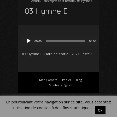
Accueil
/
1ères Vêpres de St Bernard
/
03 Hymne E
03 Hymne E
Lecteur
00:00
00:00
audio
03 Hymne E
. Date de sortie : 2021. Piste 1.
Mon Compte
Panier
Blog
Mentions légales
En poursuivant votre navigation sur ce site, vous acceptez
l'utilisation de cookies à des fins statistiques.
Ok