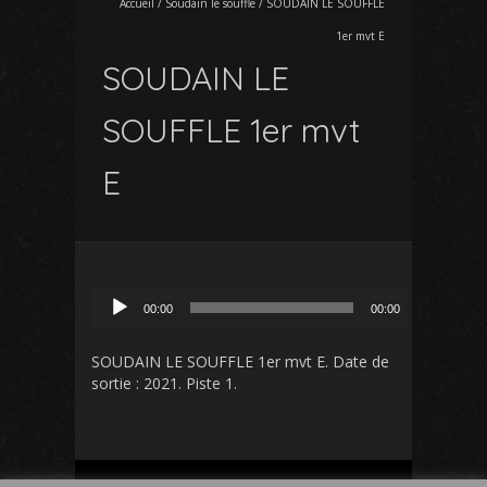
Accueil
/
Soudain le souffle
/
SOUDAIN LE SOUFFLE
1er mvt E
SOUDAIN LE
SOUFFLE 1er mvt
E
Lecteur
00:00
00:00
audio
SOUDAIN LE SOUFFLE 1er mvt E
. Date de
sortie : 2021. Piste 1.