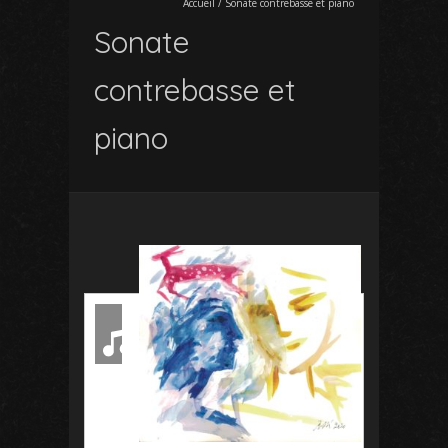
Accueil
/
Sonate contrebasse et piano
Sonate
contrebasse et
piano
1er mouvement E
Lecteur
audio