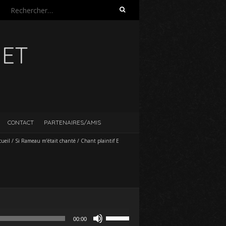
Rechercher :
UET
CONTACT
PARTENAIRES/AMIS
cueil
/
Si Rameau m’était chanté
/
Chant plaintif E
Utilisez
00:00
les