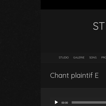
ST
STUDIO
GALERIE
SONS
PR
Chant plaintif E
Lecteur
00:00
audio