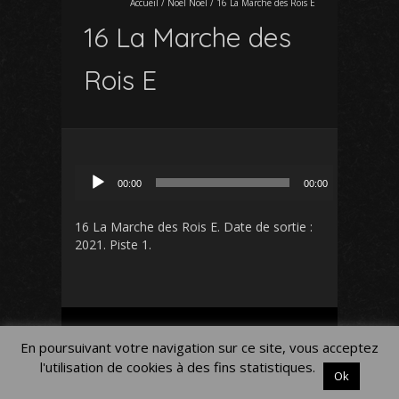
Accueil
/
Noël Noël
/
16 La Marche des Rois E
16 La Marche des
Rois E
Lecteur
00:00
00:00
audio
16 La Marche des Rois E
. Date de sortie :
2021. Piste 1.
Mon Compte
Panier
Blog
En poursuivant votre navigation sur ce site, vous acceptez
Mentions légales
l'utilisation de cookies à des fins statistiques.
Ok