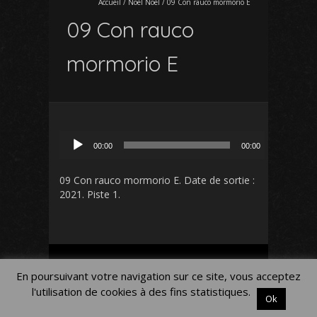
Accueil
/
Noël Noël
/
09 Con rauco mormorio E
09 Con rauco
mormorio E
Lecteur
00:00
00:00
audio
09 Con rauco mormorio E
. Date de sortie :
2021. Piste 1.
Mon Compte
Panier
Blog
En poursuivant votre navigation sur ce site, vous acceptez
Mentions légales
l'utilisation de cookies à des fins statistiques.
Ok