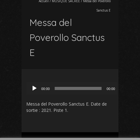
Accueil
/
MUSIQUE SACREE
/
Messa del Poverollo
Sanctus E
Messa del
Poverollo Sanctus
E
Lecteur
00:00
00:00
audio
Messa del Poverollo Sanctus E
. Date de
sortie : 2021. Piste 1.