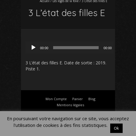
Accueil
/
Les loges de la folie
/
3 L’état des filles E
3 L’état des filles E
Lecteur
00:00
00:00
audio
3 L’état des filles E
. Date de sortie : 2019.
Piste 1.
Mon Compte
Panier
Blog
Mentions légales
En poursuivant votre navigation sur ce site, vous acceptez
l'utilisation de cookies à des fins statistiques.
Ok