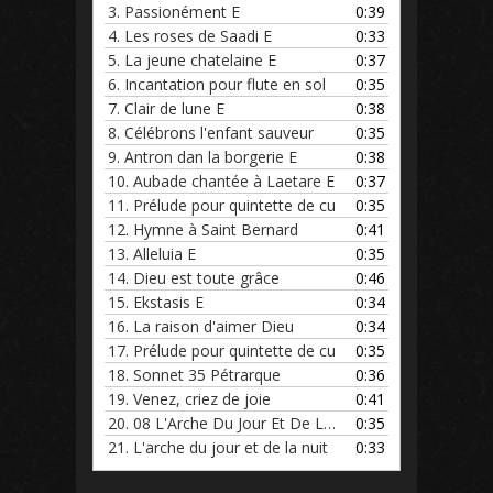
3.
Passionément E
0:39
4.
Les roses de Saadi E
0:33
5.
La jeune chatelaine E
0:37
6.
Incantation pour flute en sol
0:35
7.
Clair de lune E
0:38
8.
Célébrons l'enfant sauveur
0:35
9.
Antron dan la borgerie E
0:38
10.
Aubade chantée à Laetare E
0:37
11.
Prélude pour quintette de cu
0:35
12.
Hymne à Saint Bernard
0:41
13.
Alleluia E
0:35
14.
Dieu est toute grâce
0:46
15.
Ekstasis E
0:34
16.
La raison d'aimer Dieu
0:34
17.
Prélude pour quintette de cu
0:35
18.
Sonnet 35 Pétrarque
0:36
19.
Venez, criez de joie
0:41
20.
08 L'Arche Du Jour Et De La Nu
0:35
21.
L'arche du jour et de la nuit
0:33