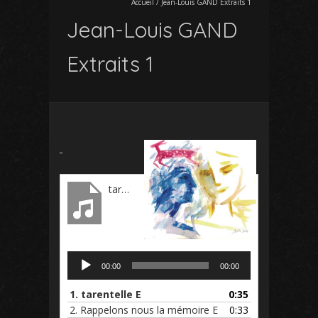
Accueil
/
Jean-Louis GAND Extraits 1
Jean-Louis GAND
Extraits 1
tarentelle E
Lecteur
audio
00:00
00:00
1.
tarentelle E
0:35
2.
Rappelons nous la mémoire E
0:33