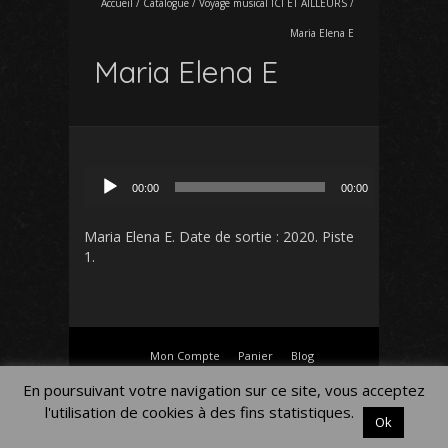
Accueil
/
Catalogue
/
Voyage musical ICI ET AILLEURS
/
Maria Elena E
Maria Elena E
Lecteur
00:00
00:00
audio
Maria Elena E
. Date de sortie : 2020. Piste
1.
Mon Compte
Panier
Blog
Mentions légales
En poursuivant votre navigation sur ce site, vous acceptez
l'utilisation de cookies à des fins statistiques.
Ok