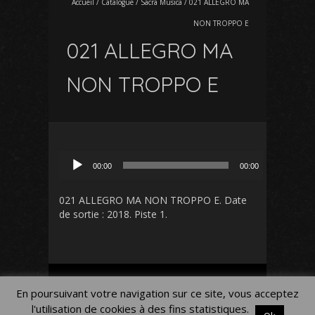
Accueil
/
Catalogue
/
Sacra Musica
/
021 ALLEGRO MA
NON TROPPO E
021 ALLEGRO MA
NON TROPPO E
Lecteur
00:00
00:00
audio
021 ALLEGRO MA NON TROPPO E
. Date
de sortie : 2018. Piste 1.
Mon Compte
Panier
Blog
En poursuivant votre navigation sur ce site, vous acceptez
Mentions légales
l'utilisation de cookies à des fins statistiques.