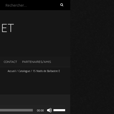
Rechercher :
UET
CONTACT
PARTENAIRES/AMIS
Accueil
/
Catalogue
/
15 Noëls de Balbastre E
Utilisez
00:00
les