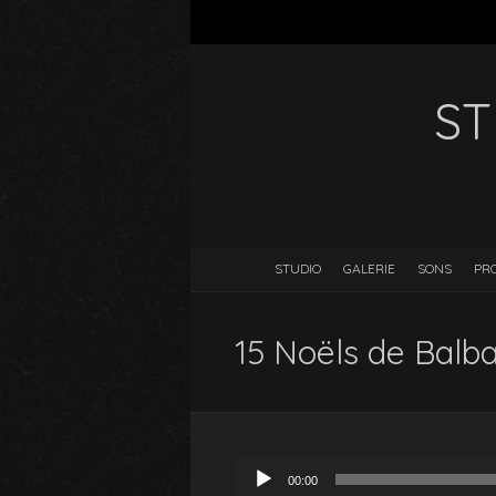
ST
STUDIO
GALERIE
SONS
PR
15 Noëls de Balba
Lecteur
00:00
audio